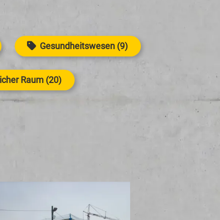
Gesundheitswesen (9)
licher Raum (20)