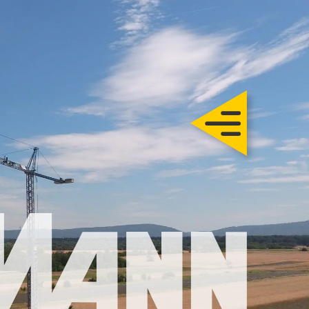
Trautmann
Rohbau
chlüsselfertig
Sanierung
Karriere