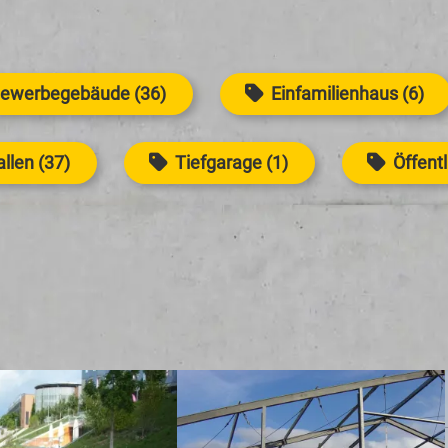
Gewerbegebäude (36)
Einfamilienhaus (6)
llen (37)
Tiefgarage (1)
Öffent