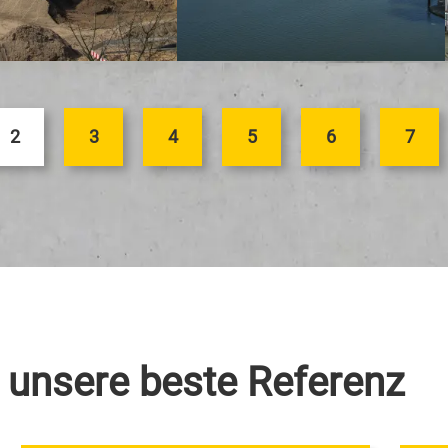
2
3
4
5
6
7
 unsere beste Referenz