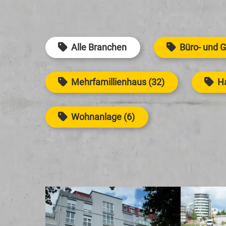
Alle Branchen
Büro- und 
Mehrfamillienhaus (32)
Ha
Wohnanlage (6)