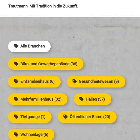
Trautmann. Mit Tradition in die Zukunft.
Alle Branchen
Büro- und Gewerbegebäude (36)
Einfamilienhaus (6)
Gesundheitswesen (9)
Mehrfamillienhaus (32)
Hallen (37)
Tiefgarage (1)
Öffentlicher Raum (20)
Wohnanlage (6)