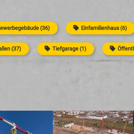
Gewerbegebäude (36)
Einfamilienhaus (6)
llen (37)
Tiefgarage (1)
Öffent