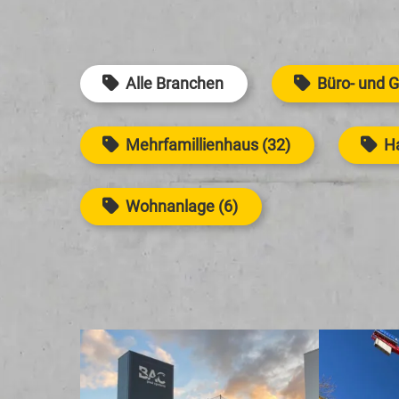
Alle Branchen
Büro- und 
Mehrfamillienhaus (32)
Ha
Wohnanlage (6)