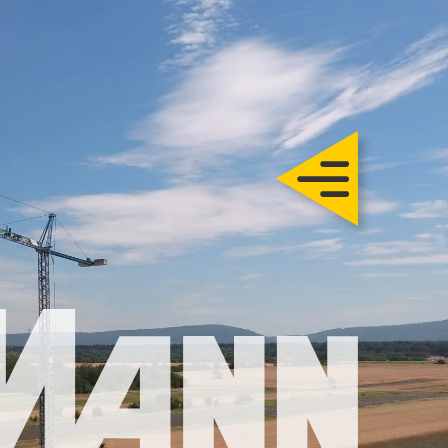
Trautmann
Rohbau
chlüsselfertig
Sanierung
Karriere