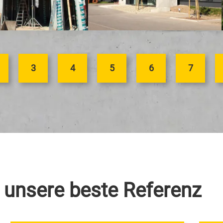
3
4
5
6
7
 unsere beste Referenz