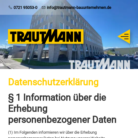
Trautmann
0721 95053-0
info@trautmann-bauunternehmen.de
Rohbau
Schlüsselfertig
Sanierung
Datenschutzerklärung
Karriere
§ 1 Information über die
Erhebung
personenbezogener Daten
(1) Im Folgenden informieren wir über die Erhebung