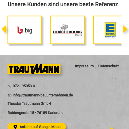
Unsere Kunden sind unsere beste Referenz
Impressum
Datenschutz
0721 95053-0
nf
tr
tm
nn-b
nt
rn
hm
n
d
Theodor Trautmann GmbH
Babbergerstr. 15 • 76189 Karlsruhe
Anfahrt auf Google Maps