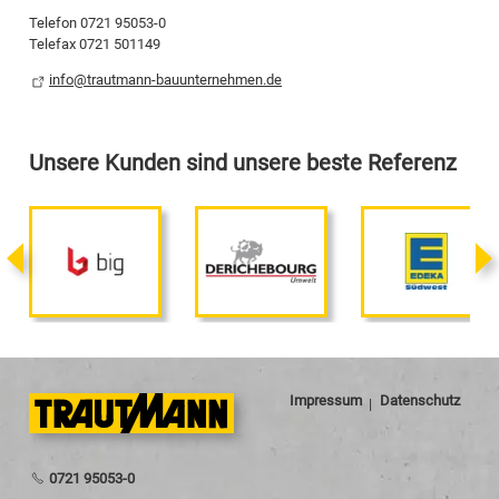
Telefon 0721 95053-0
Telefax 0721 501149
Sanierung
nf
tr
tm
nn-b
nt
rn
hm
n
d
Karriere
Unsere Kunden sind unsere beste Referenz
Impressum
Datenschutz
0721 95053-0