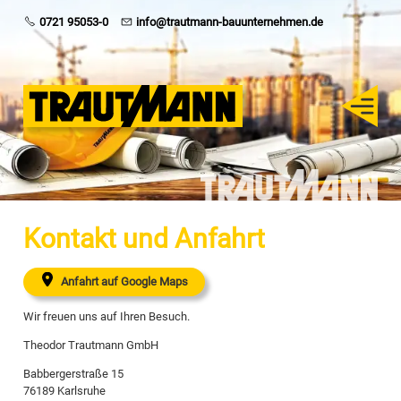
Trautmann
0721 95053-0
info@trautmann-bauunternehmen.de
Über uns
Geschichte
Mitgliedschaft und Links
Sponsoring, Werbung
Innovationen und Patente
Anmeldung
Kontakt und Anfahrt
Bescheinigungen
Anfahrt auf Google Maps
Kontakt und Anfahrt
Wir freuen uns auf Ihren Besuch.
Rohbau
Theodor Trautmann GmbH
Babbergerstraße 15
Schlüsselfertig
76189 Karlsruhe