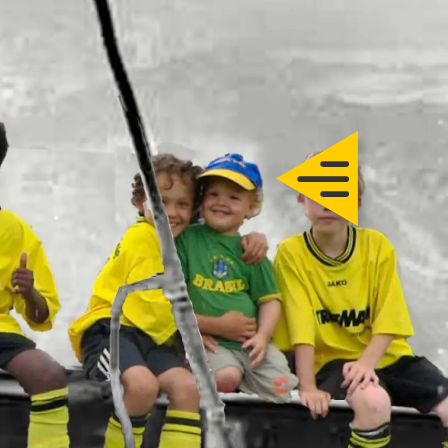
Trautmann
Über uns
Geschichte
Mitgliedschaft und Links
Sponsoring, Werbung
Innovationen und Patente
Anmeldung