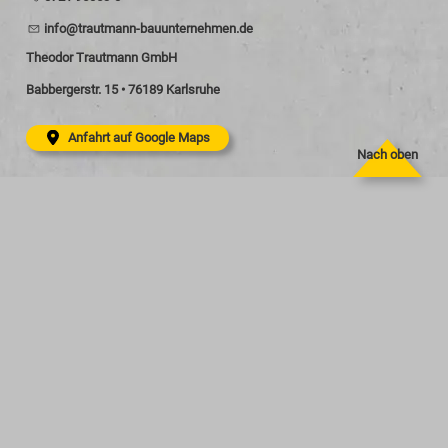
nf
tr
tm
nn-b
nt
rn
hm
n
d
Theodor Trautmann GmbH
Babbergerstr. 15 • 76189 Karlsruhe
Anfahrt auf Google Maps
Nach oben