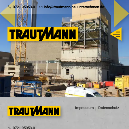
Trautmann
0721 95053-0
info@trautmann-bauunternehmen.de
Rohbau
Schlüsselfertig
Sanierung
Karriere
Impressum
Datenschutz
0721 95053-0