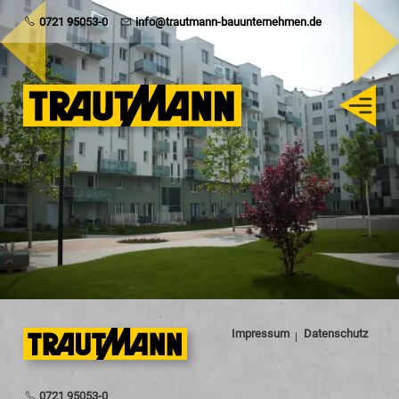
Trautmann
0721 95053-0
info@trautmann-bauunternehmen.de
Rohbau
Schlüsselfertig
Sanierung
Karriere
Impressum
Datenschutz
0721 95053-0