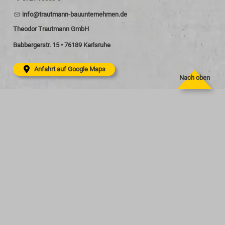
nf
tr
tm
nn-b
nt
rn
hm
n
d
Theodor Trautmann GmbH
Babbergerstr. 15 • 76189 Karlsruhe
Anfahrt auf Google Maps
Nach oben