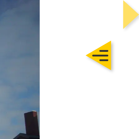
Trautmann
Rohbau
chlüsselfertig
Sanierung
Karriere