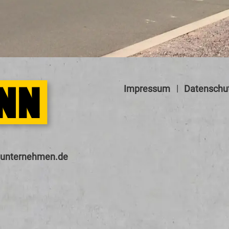
Impressum
Datenschu
nt
rn
hm
n
d