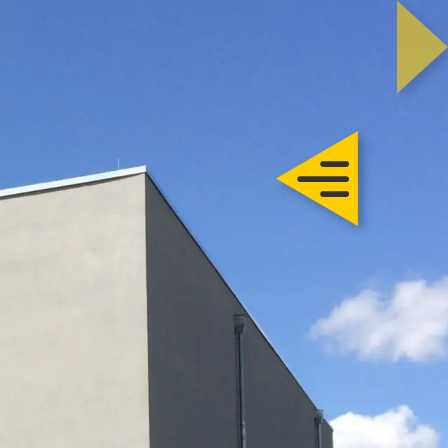
Trautmann
Rohbau
chlüsselfertig
Sanierung
Karriere