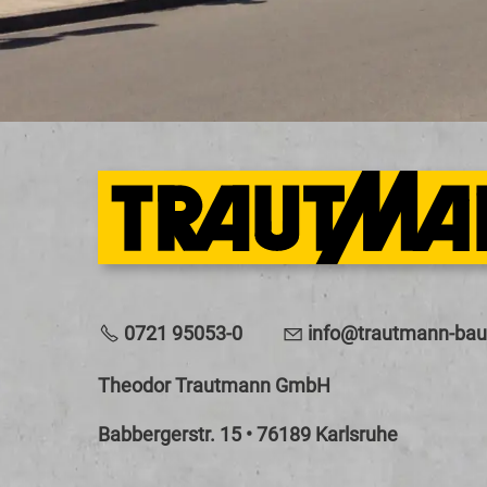
0721 95053-0
nf
tr
tm
nn-b
Theodor Trautmann GmbH
Babbergerstr. 15 • 76189 Karlsruhe