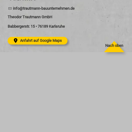
nf
tr
tm
nn-b
nt
rn
hm
n
d
Theodor Trautmann GmbH
Babbergerstr. 15 • 76189 Karlsruhe
Anfahrt auf Google Maps
Nach oben