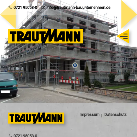
Trautmann
0721 95053-0
info@trautmann-bauunternehmen.de
Rohbau
Schlüsselfertig
Sanierung
Karriere
Impressum
Datenschutz
0721 95053-0