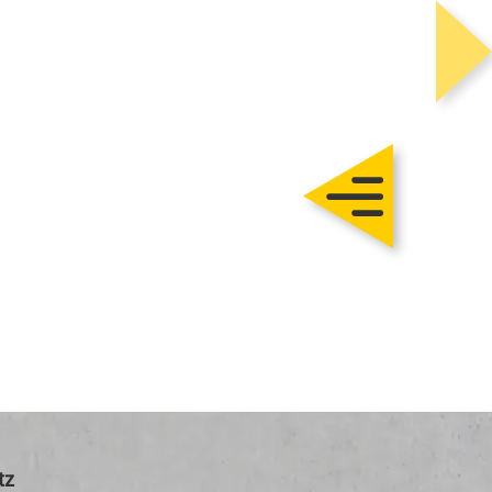
Trautmann
Rohbau
chlüsselfertig
Sanierung
Karriere
tz