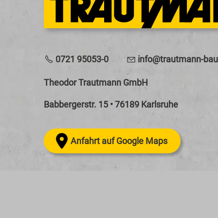
0721 95053-0
nf
tr
tm
nn-b
Theodor Trautmann GmbH
Babbergerstr. 15 • 76189 Karlsruhe
Anfahrt auf Google Maps