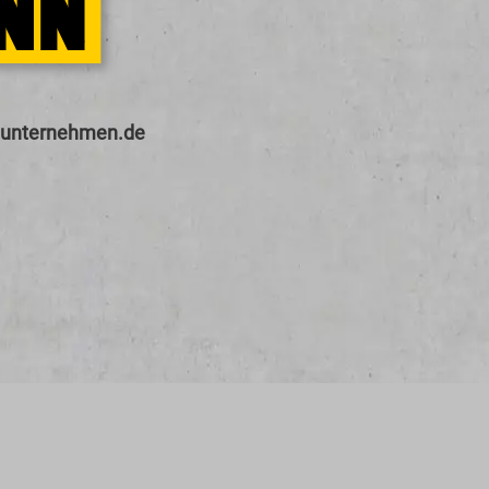
nt
rn
hm
n
d