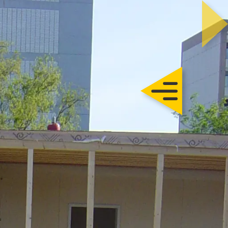
Trautmann
Rohbau
chlüsselfertig
Sanierung
Karriere