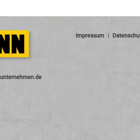
Impressum
Datenschu
nt
rn
hm
n
d