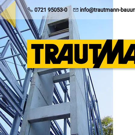
0721 95053-0
info@trautmann-bauu