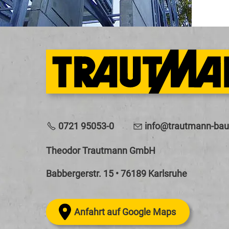
0721 95053-0
nf
tr
tm
nn-b
Theodor Trautmann GmbH
Babbergerstr. 15 • 76189 Karlsruhe
Anfahrt auf Google Maps