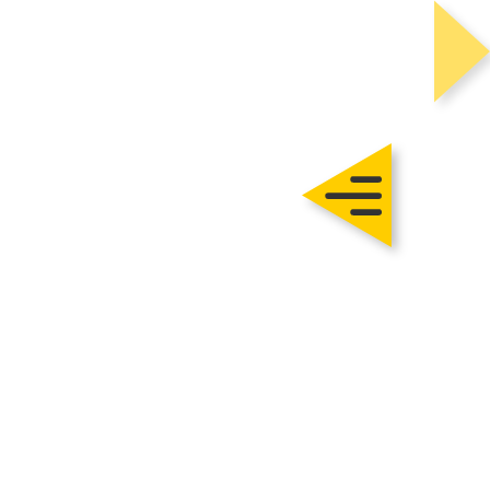
Trautmann
Rohbau
chlüsselfertig
Sanierung
Karriere