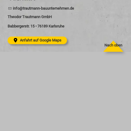
nf
tr
tm
nn-b
nt
rn
hm
n
d
Theodor Trautmann GmbH
Babbergerstr. 15 • 76189 Karlsruhe
Anfahrt auf Google Maps
Nach oben