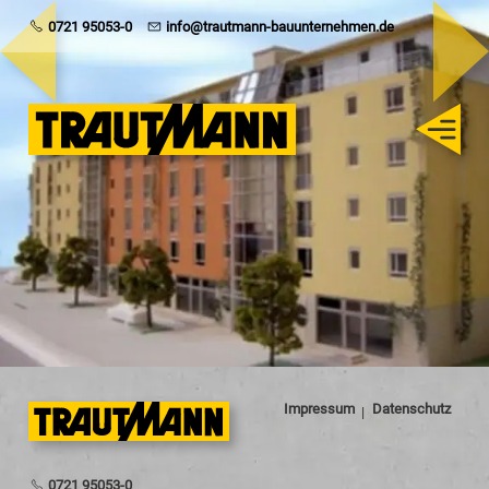
Trautmann
0721 95053-0
info@trautmann-bauunternehmen.de
Rohbau
Schlüsselfertig
Sanierung
Karriere
Impressum
Datenschutz
0721 95053-0