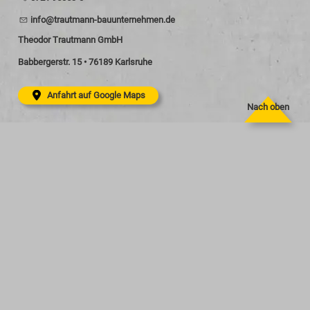
nf
tr
tm
nn-b
nt
rn
hm
n
d
Theodor Trautmann GmbH
Babbergerstr. 15 • 76189 Karlsruhe
Anfahrt auf Google Maps
Nach oben