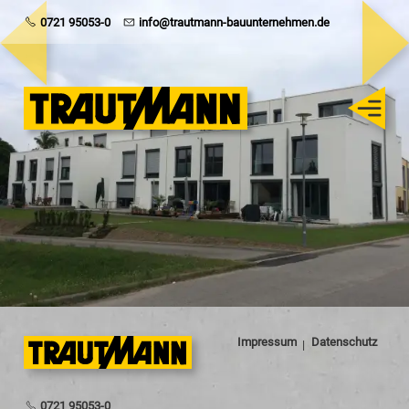
Trautmann
0721 95053-0
info@trautmann-bauunternehmen.de
Rohbau
Schlüsselfertig
Sanierung
Karriere
Impressum
Datenschutz
0721 95053-0