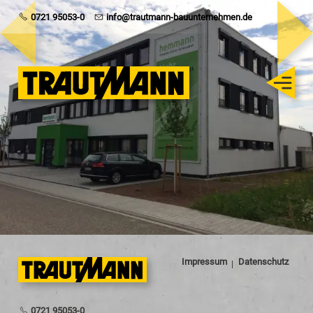
Trautmann
0721 95053-0
info@trautmann-bauunternehmen.de
Rohbau
Schlüsselfertig
Sanierung
Karriere
Impressum
Datenschutz
0721 95053-0