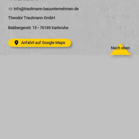
nf
tr
tm
nn-b
nt
rn
hm
n
d
Theodor Trautmann GmbH
Babbergerstr. 15 • 76189 Karlsruhe
Anfahrt auf Google Maps
Nach oben