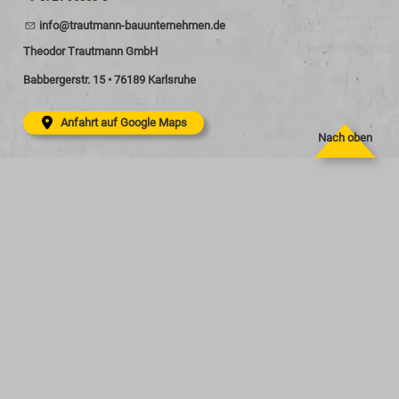
nf
tr
tm
nn-b
nt
rn
hm
n
d
Theodor Trautmann GmbH
Babbergerstr. 15 • 76189 Karlsruhe
Anfahrt auf Google Maps
Nach oben