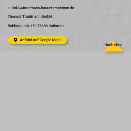
nf
tr
tm
nn-b
nt
rn
hm
n
d
Theodor Trautmann GmbH
Babbergerstr. 15 • 76189 Karlsruhe
Anfahrt auf Google Maps
Nach oben