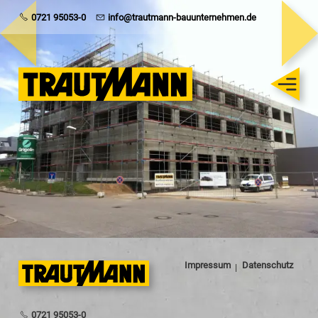
Trautmann
0721 95053-0
info@trautmann-bauunternehmen.de
Rohbau
Schlüsselfertig
Sanierung
Karriere
Impressum
Datenschutz
0721 95053-0