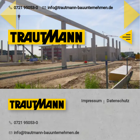
Trautmann
0721 95053-0
info@trautmann-bauunternehmen.de
Rohbau
Schlüsselfertig
Sanierung
Karriere
Impressum
Datenschutz
0721 95053-0
nf
tr
tm
nn-b
nt
rn
hm
n
d