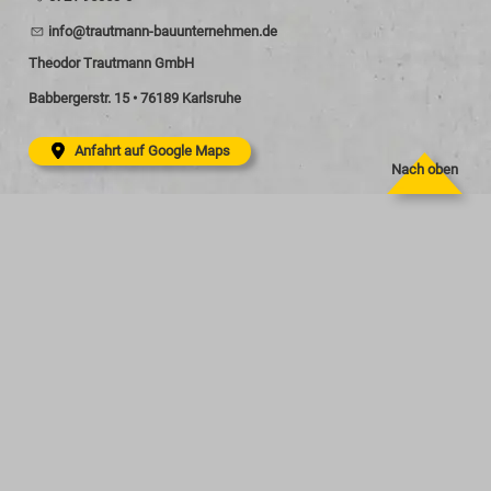
nf
tr
tm
nn-b
nt
rn
hm
n
d
Theodor Trautmann GmbH
Babbergerstr. 15 • 76189 Karlsruhe
Anfahrt auf Google Maps
Nach oben