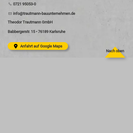
0721 95053-0
nf
tr
tm
nn-b
nt
rn
hm
n
d
Theodor Trautmann GmbH
Babbergerstr. 15 • 76189 Karlsruhe
Anfahrt auf Google Maps
Nach oben