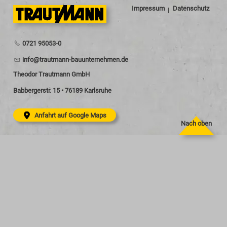
Impressum
Datenschutz
0721 95053-0
nf
tr
tm
nn-b
nt
rn
hm
n
d
Theodor Trautmann GmbH
Babbergerstr. 15 • 76189 Karlsruhe
Anfahrt auf Google Maps
Nach oben