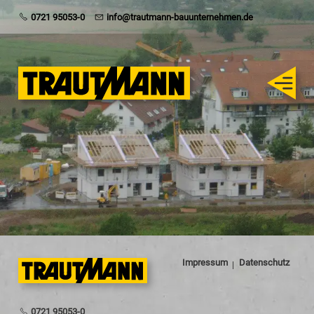
Trautmann
0721 95053-0
info@trautmann-bauunternehmen.de
Rohbau
Schlüsselfertig
Sanierung
Karriere
Impressum
Datenschutz
0721 95053-0