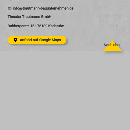
nf
tr
tm
nn-b
nt
rn
hm
n
d
Theodor Trautmann GmbH
Babbergerstr. 15 • 76189 Karlsruhe
Anfahrt auf Google Maps
Nach oben