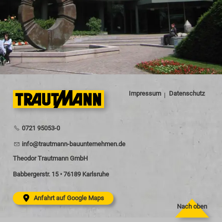
Impressum
Datenschutz
0721 95053-0
nf
tr
tm
nn-b
nt
rn
hm
n
d
Theodor Trautmann GmbH
Babbergerstr. 15 • 76189 Karlsruhe
Anfahrt auf Google Maps
Nach oben