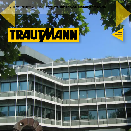
Trautmann
0721 95053-0
info@trautmann-bauunternehmen.de
Rohbau
Schlüsselfertig
Sanierung
Karriere