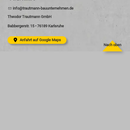
nf
tr
tm
nn-b
nt
rn
hm
n
d
Theodor Trautmann GmbH
Babbergerstr. 15 • 76189 Karlsruhe
Anfahrt auf Google Maps
Nach oben