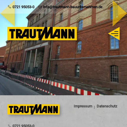
Trautmann
0721 95053-0
info@trautmann-bauunternehmen.de
Rohbau
Schlüsselfertig
Sanierung
Karriere
Impressum
Datenschutz
0721 95053-0