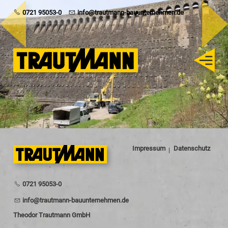
Trautmann
0721 95053-0
info@trautmann-bauunternehmen.de
Rohbau
Schlüsselfertig
Sanierung
Impressum
Datenschutz
Karriere
0721 95053-0
nf
tr
tm
nn-b
nt
rn
hm
n
d
Theodor Trautmann GmbH