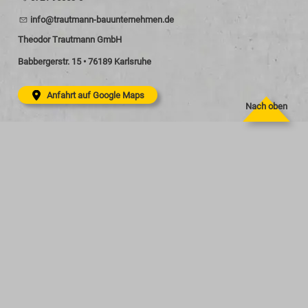
nf
tr
tm
nn-b
nt
rn
hm
n
d
Theodor Trautmann GmbH
Babbergerstr. 15 • 76189 Karlsruhe
Anfahrt auf Google Maps
Nach oben