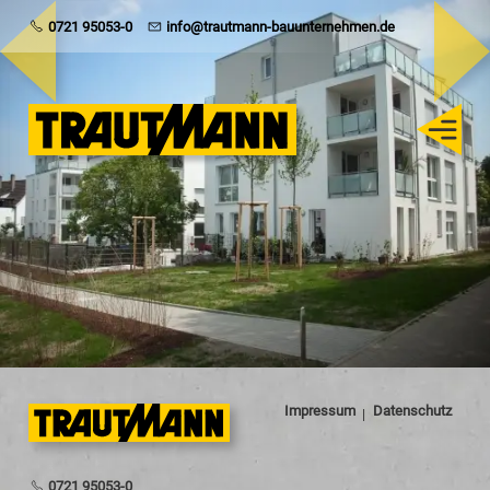
Trautmann
0721 95053-0
info@trautmann-bauunternehmen.de
Rohbau
Schlüsselfertig
Sanierung
Karriere
Impressum
Datenschutz
0721 95053-0